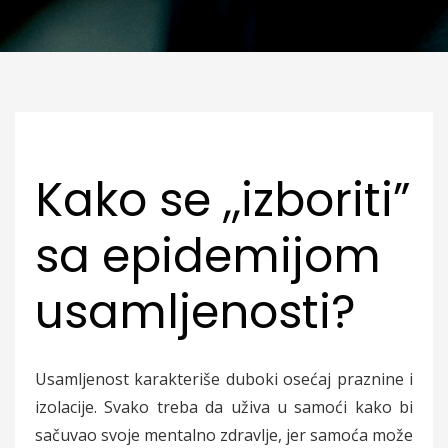
Kako se ,,izboriti”
sa epidemijom
usamljenosti?
Usamljenost karakteriše duboki osećaj praznine i
izolacije. Svako treba da uživa u samoći kako bi
sačuvao svoje mentalno zdravlje, jer samoća može