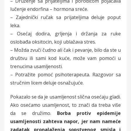
– Druženje sa prijateljima i porodicom pojačava
lučenje endorfina – hormona sreće.
– Zajednički ručak sa prijateljima deluje poput
leka.
– Osećaj dodira, grljenja i držanja za ruke
oslobađa oksitocin, koji ublažava stres.
– Možda zvuči čudno ali čak i pevanje, bilo da ste u
društvu ili sami kod kuće, može vam pomoći u
trenucima usamljenosti.
– Potražite pomoć psihoterapeuta. Razgovor sa
stručnim licem deluje osnažujuće.
Pokazalo se da je usamljenost slična osećaju gladi.
Ako osećamo usamljenost, to znači da treba više
da se družimo.
Borba protiv epidemije
usamljenosti zahteva napor, jer nam nameće
zadatak pronalaženja sopstvenog smisla i