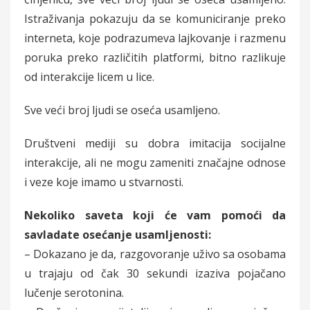
Istraživanja pokazuju da se komuniciranje preko
interneta, koje podrazumeva lajkovanje i razmenu
poruka preko različitih platformi, bitno razlikuje
od interakcije licem u lice.
Sve veći broj ljudi se oseća usamljeno.
Društveni mediji su dobra imitacija socijalne
interakcije, ali ne mogu zameniti značajne odnose
i veze koje imamo u stvarnosti.
Nekoliko saveta koji će vam pomoći da
savladate osećanje usamljenosti:
– Dokazano je da, razgovoranje uživo sa osobama
u trajaju od čak 30 sekundi izaziva pojačano
lučenje serotonina.