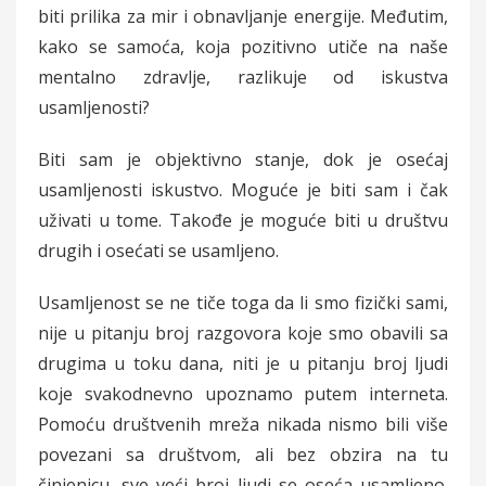
biti prilika za mir i obnavljanje energije. Međutim,
kako se samoća, koja pozitivno utiče na naše
mentalno zdravlje, razlikuje od iskustva
usamljenosti?
Biti sam je objektivno stanje, dok je osećaj
usamljenosti iskustvo. Moguće je biti sam i čak
uživati u tome. Takođe je moguće biti u društvu
drugih i osećati se usamljeno.
Usamljenost se ne tiče toga da li smo fizički sami,
nije u pitanju broj razgovora koje smo obavili sa
drugima u toku dana, niti je u pitanju broj ljudi
koje svakodnevno upoznamo putem interneta.
Pomoću društvenih mreža nikada nismo bili više
povezani sa društvom, ali bez obzira na tu
činjenicu, sve veći broj ljudi se oseća usamljeno.